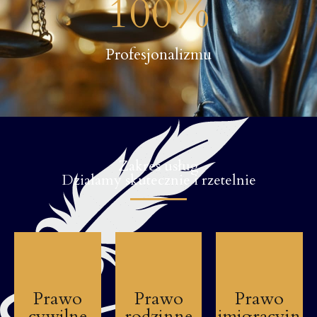
100
%
Profesjonalizmu
Zakres usług
Działamy skutecznie i rzetelnie
Prawo
Prawo
Prawo
cywilne
rodzinne
imigracyjn