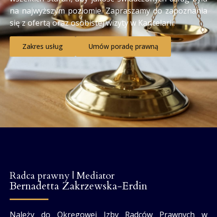
na najwyższym poziomie. Zapraszamy do zapoznania
się z ofertą oraz osobistej wizyty w Kancelarii.
Zakres usług
Umów poradę prawną
Radca prawny | Mediator
Bernadetta Zakrzewska-Erdin
Należy do Okręgowej Izby Radców Prawnych w