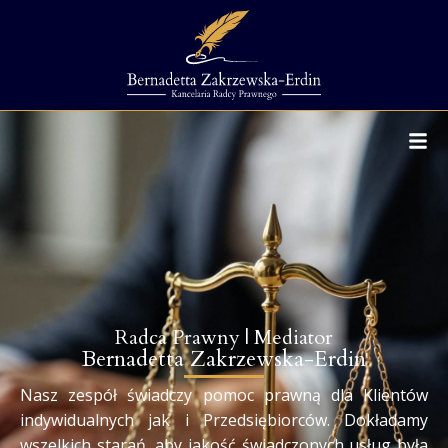
Radca Prawny | Mediator
Bernadetta Zakrzewska-Erdin
Nasz zespół świadczy pomoc prawną dla Klientów
indywidualnych jak i Przedsiębiorców. Dokładamy
wszelkich starań, aby jakość świadczonych usług była