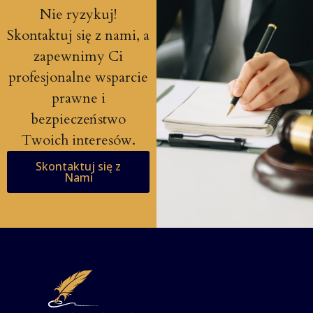
Nie ryzykuj!
Skontaktuj się z nami, a
zapewnimy Ci
profesjonalne wsparcie
prawne i
bezpieczeństwo
Twoich interesów.
Skontaktuj się z
Nami