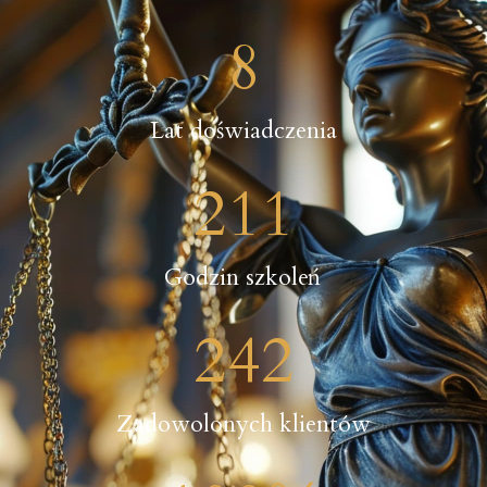
8
Lat doświadczenia
211
Godzin szkoleń
242
Zadowolonych klientów