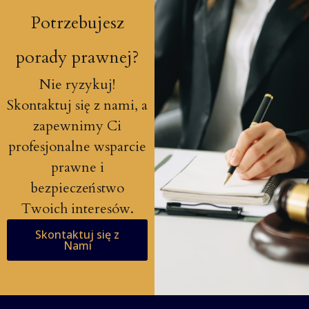
Potrzebujesz
porady prawnej?
Nie ryzykuj!
Skontaktuj się z nami, a
zapewnimy Ci
profesjonalne wsparcie
prawne i
bezpieczeństwo
Twoich interesów.
Skontaktuj się z
Nami